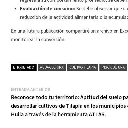
Evaluación de consumo:
Se debe observar que co
reducción de la actividad alimentaria o la acumula
En una futura publicación compartiré un archivo en Exc
monitorear la conversión.
ETIQUETADO
ACUACULTURA
CULTIVO TILAPIA
PISCICULTURA
Navegación
Entrada
ENTRADA ANTERIOR
anterior:
Reconoce todo tu territorio: Aptitud del suelo p
de
desarrollar cultivos de Tilapia en los municipios 
entradas
Huila a través de la herramienta ATLAS.