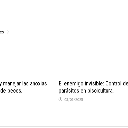
tes →
y manejar las anoxias
El enemigo invisible: Control d
 de peces.
parásitos en piscicultura.
05/01/2025